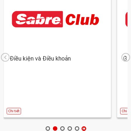
Điều kiện và Điều khoản
Giớ
Chi tiết
Chi ti