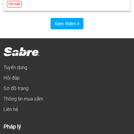
Ngày kết thúc: 27/03/2026 17:00
Chi tiết
Xem thêm
Tuyển dụng
Hỏi đáp
Sơ đồ trang
Thông tin mua sắm
Liên hệ
Pháp lý