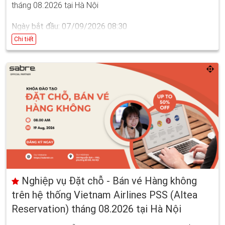
tháng 08.2026 tại Hà Nội
Ngày bắt đầu: 07/09/2026 08:30
Ngày kết thúc: 16/09/2026 16:30
Chi tiết
Nghiệp vụ Đặt chỗ - Bán vé Hàng không
trên hệ thống Vietnam Airlines PSS (Altea
Reservation) tháng 08.2026 tại Hà Nội