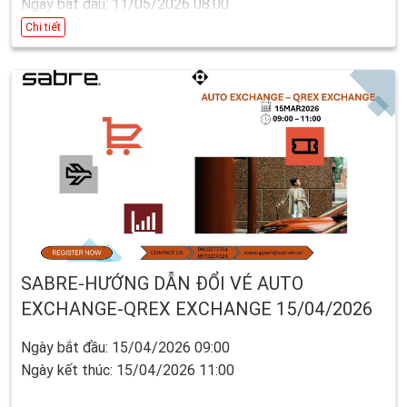
Ngày bắt đầu: 11/05/2026 08:00
Ngày kết thúc: 10/06/2026 17:00
Chi tiết
SABRE-HƯỚNG DẪN ĐỔI VÉ AUTO
EXCHANGE-QREX EXCHANGE 15/04/2026
Ngày bắt đầu: 15/04/2026 09:00
Ngày kết thúc: 15/04/2026 11:00