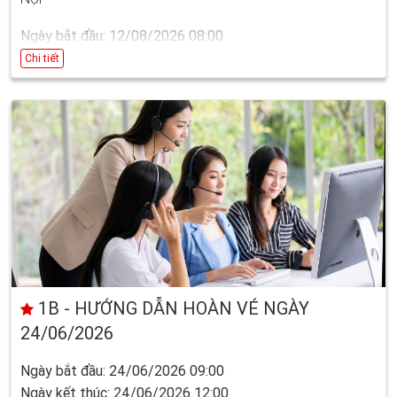
Ngày bắt đầu: 12/08/2026 08:00
Ngày kết thúc: 16/09/2026 17:00
Chi tiết
1B - HƯỚNG DẪN HOÀN VÉ NGÀY
24/06/2026
Ngày bắt đầu: 24/06/2026 09:00
Ngày kết thúc: 24/06/2026 12:00