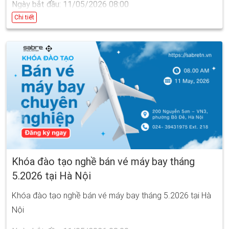
Ngày bắt đầu: 11/05/2026 08:00
Ngày kết thúc: 29/05/2026 17:00
Chi tiết
Khóa đào tạo nghề bán vé máy bay tháng
5.2026 tại Hà Nội
Khóa đào tạo nghề bán vé máy bay tháng 5.2026 tại Hà
Nội