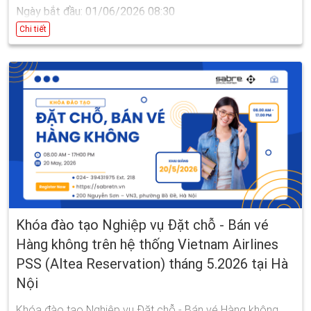
Ngày bắt đầu: 01/06/2026 08:30
Ngày kết thúc: 10/06/2026 16:30
Chi tiết
Khóa đào tạo Nghiệp vụ Đặt chỗ - Bán vé
Hàng không trên hệ thống Vietnam Airlines
PSS (Altea Reservation) tháng 5.2026 tại Hà
Nội
Khóa đào tạo Nghiệp vụ Đặt chỗ - Bán vé Hàng không