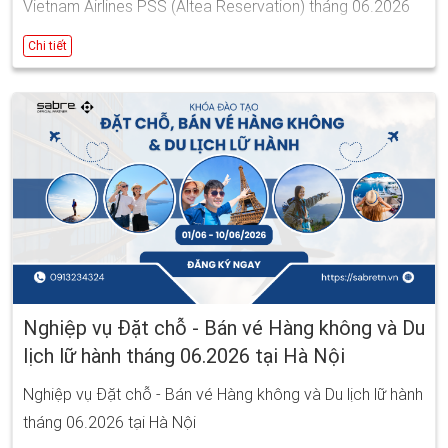
Vietnam Airlines PSS (Altea Reservation) tháng 06.2026
Ngày bắt đầu: 29/06/2026 08:00
Chi tiết
Ngày kết thúc: 08/07/2026 17:00
Nghiệp vụ Đặt chỗ - Bán vé Hàng không và Du
lịch lữ hành tháng 06.2026 tại Hà Nội
Nghiệp vụ Đặt chỗ - Bán vé Hàng không và Du lịch lữ hành
tháng 06.2026 tại Hà Nội