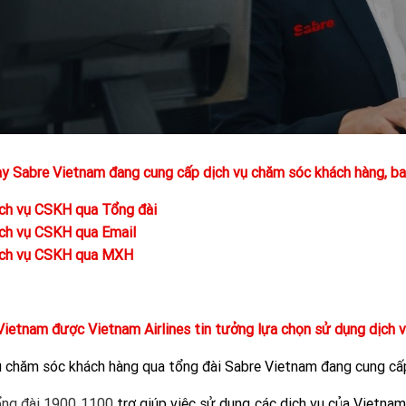
ay Sabre Vietnam đang cung cấp dịch vụ chăm sóc khách hàng, b
ch vụ CSKH qua Tổng đài
ch vụ CSKH qua Email
ch vụ CSKH qua MXH
Vietnam được Vietnam Airlines tin tưởng lựa chọn sử dụng dịch 
ụ chăm sóc khách hàng qua tổng đài Sabre Vietnam đang cung c
ng đài 1900 1100
trợ giúp việc sử dụng các dịch vụ của Vietna