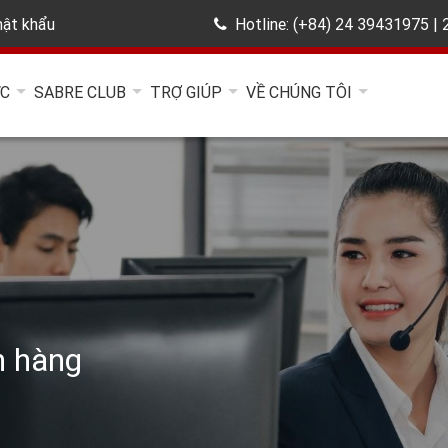
ật khẩu
Hotline: (+84) 24 39431975 |
ỨC
SABRE CLUB
TRỢ GIÚP
VỀ CHÚNG TÔI
h hàng