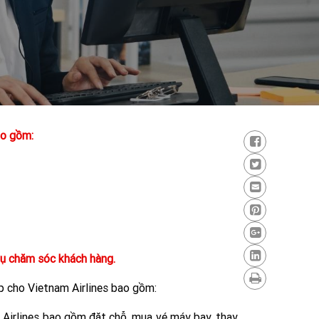
ao gồm:
vụ chăm sóc khách hàng.
ấp cho
Vietnam Airlines
bao gồm:
m Airlines bao gồm đặt chỗ, mua
vé máy bay
, thay