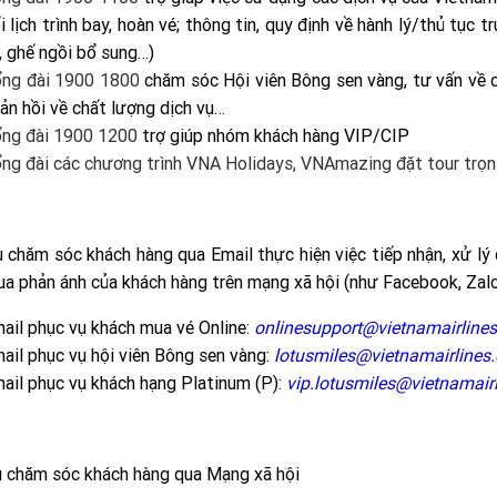
i lịch trình bay, hoàn vé; thông tin, quy định về hành lý/thủ tục 
, ghế ngồi bổ sung…)
ng đài 1900 1800
chăm sóc Hội viên Bông sen vàng, tư vấn về 
ản hồi về chất lượng dịch vụ…
ng đài 1900 1200
trợ giúp nhóm khách hàng VIP/CIP
ng đài các chương trình VNA Holidays, VNAmazing đặt tour trọn 
ụ chăm sóc khách hàng qua Email thực hiện việc tiếp nhận, xử lý
ua phản ánh của khách hàng trên mạng xã hội (như Facebook, Zalo
ail phục vụ khách mua vé Online:
onlinesupport@vietnamairline
ail phục vụ hội viên Bông sen vàng:
lotusmiles@vietnamairlines
ail phục vụ khách hạng Platinum (P):
vip.lotusmiles@vietnamair
ụ chăm sóc khách hàng qua Mạng xã hội