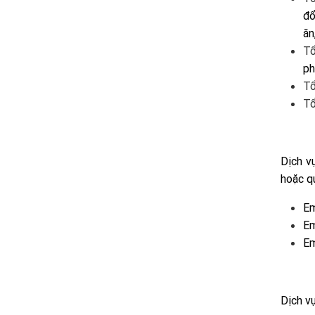
đổ
ăn
Tổ
ph
Tổ
Tổ
Dịch v
hoặc q
Em
Em
Em
Dịch v