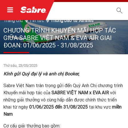
Trang chủ
Tin tức
Thông báo từ Airlines
CHƯƠNG TRÌNH KHUYẾN MÃI HỢP TÁC
GIỮA SABRE VIỆT NAM & EVA AIR GIAI
ĐOẠN: 01/06/2025 - 31/08/2025
Thứ sáu, 23/05/2025
Kính gửi Quý đại lý và anh chị Booker,
Sabre Việt Nam trân trọng gửi đến Quý Anh Chị chương trình
Khuyến mãi hợp tác của
SABRE VIỆT NAM x EVA AIR
với
những giải thưởng vô cùng hấp dẫn được chính thức triển
khai từ ngày
01/06/2025 đến 31/08/2025
tại khu vực
miền
Nam
Cơ cấu giải thưởng bao gồm: