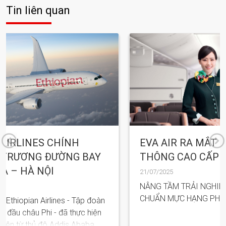
Tin liên quan
EVA AIR RA MẮT KHOANG PHỔ
AY
THÔNG CAO CẤP THẾ HỆ THỨ TƯ
21/07/2025
NÂNG TẦM TRẢI NGHIỆM, TÁI ĐỊNH NGHĨA
CHUẨN MỰC HẠNG PHỔ THÔNG CAO CẤP
 đoàn
iện
ba