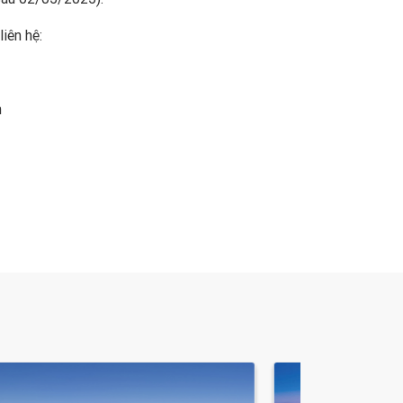
iên hệ:
n