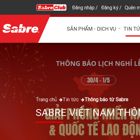
Đăng nhập
Đăng ký
Quên m
SẢN PHẨM - DỊCH VỤ
TIN T
Trang chủ
Tin tức
Thông báo từ Sabre
SABRE VIỆT NAM THÔN