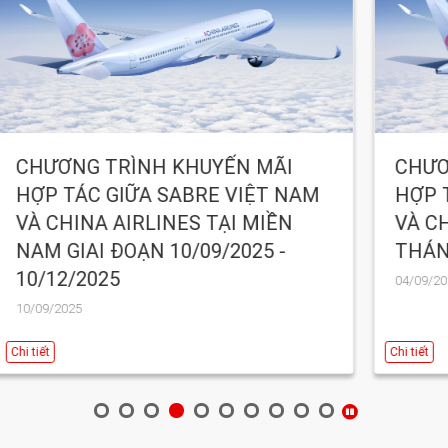
ÃI
CHƯƠNG TRÌNH KHUYẾN MÃI
T NAM
HỢP TÁC GIỮA SABRE VIỆT NAM
IỀN
VÀ CHINA AIRLINES TRONG
 -
THÁNG 9!
04/09/2025
Chi tiết