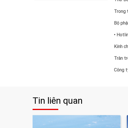
Trong t
Bộ phậ
• Hotl
Kính ch
Trân tr
Công t
Tin liên quan