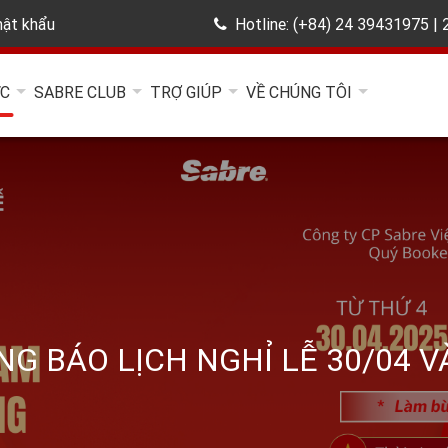
ật khẩu
Hotline: (+84) 24 39431975 |
ỨC
SABRE CLUB
TRỢ GIÚP
VỀ CHÚNG TÔI
G BÁO LỊCH NGHỈ LỄ 30/04 VÀ