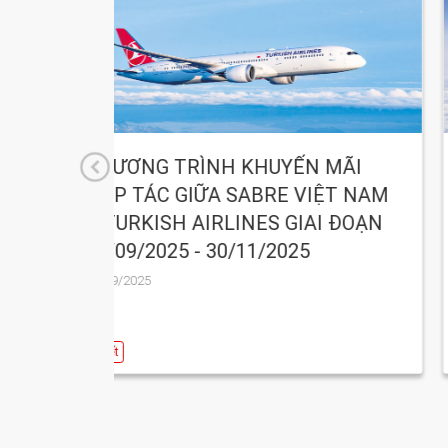
UYẾN MÃI
CHƯƠNG TRÌNH KHUYẾN M
RE VIỆT NAM
HỢP TÁC GIỮA SABRE VIỆ
S GIAI ĐOẠN
VÀ CHINA AIRLINES TẠI M
/2025
NAM GIAI ĐOẠN 10/09/2025
10/12/2025
10/09/2025
Chi tiết