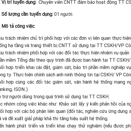
. Vị trí tuyển dụng:
Chuyên viên CNTT đảm bảo hoạt động TT C
. Số lượng cần tuyển dụng:
01 người.
. Mô tả công việc:
ịu trách nhiệm chủ trì phối hợp với các đơn vị liên quan thực hiện
ống hạ tầng và trang thiết bị CNTT sử dụng tại TT CSKH/VP Cô
ịu trách nhiệm phối hợp với các đối tác thực hiện nhiệm vụ quản 
ần mềm Tổng đài theo quy trình đã được ban hành tại TT CSKH/
ối hợp triển khai cài đặt, giám sát, bảo trì phần mềm nghiệp
ng ty. Thực hiện chính sách anh ninh thông tin tại CSKH/ VP Côn
ối hợp cùng các đối tác giám sát, vận hành hệ thống mạng ng
unking, ISDN..)
 trợ người dùng trong quá trình sử dụng tại TT CSKH.
c nhóm công việc khác như: Khảo sát lấy ý kiến phản hồi của
ối hợp với các bộ phận liên quan (đối tác, nghiên cứu ứng dụng
á và đề xuất giâỉ pháp khả thi tăng hiệu suất hệ thống.
ến hành phát triển và triển khai chạy thử nghiệm (nếu được 