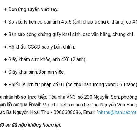
+ Đơn ứng tuyển viết tay.
+ Sơ yếu lý lịch có dán ảnh 4 x 6 (ảnh chụp trong 6 tháng) có 
+ Bản sao công chứng giấy khai sinh, các văn bằng, chứng chỉ.
+ Hộ khẩu, CCCD sao y bản chính.
+ Giấy khám sức khỏe, ảnh 4X6 (2 ảnh).
+ Giấy khai sinh.
Đơn xin việc.
+ Phiếu
lý lịch tư pháp số 01 (có thời hạn trong vòng 06 tháng
i nhận hồ sơ trực tiếp:
Tòa nhà VN3, số 200 Nguyễn Sơn, phường 
ận hồ sơ qua Email:
Mọi chi tiết xin liên hệ Ông Nguyễn Văn Hùng
ặc Bà Nguyễn Hoài Thu - 0906608686, Email: “
nhthu@han.sabret
Hồ sơ đã nộp không hoàn lại.