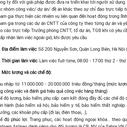
ng ty đối với giải pháp được đưa ra triển khai tới người sử dụng.
c nhóm công việc/ dự án/ đề án khác theo sự chỉ đạo trực tiếp t
am gia thực hiện các nhiệm vụ liên quan đến hoạt động trong lĩn
am gia trong các dự án CNTT của công ty theo từng dự án và yêu
o cáo trực tiếp Trưởng phòng CNTT, tổ dự án, TGĐ khi có yêu cầ
ấp nhận làm việc ngoài giờ, khi được yêu cầu.
. Địa điểm làm việc:
Số 200 Nguyễn Sơn, Quận Long Biên, Hà Nội (
.
Thời gian làm việc
: Làm việc full-time, 08:00 - 17:00 thứ 2 - thứ
. Mức lương và các chế độ:
u nhập từ 11.000.000 - 20.000.000 triệu đồng/tháng
(mức lương
g công việc và đánh giá hiệu quả công việc hàng tháng)
ế độ lương, bảo hiểm, phụ cấp: cam kết đóng đầy đủ các chế độ 
ện hành (bảo hiểm xã hội, bảo hiểm y tế, bảo hiểm thất nghiệp…
ưởng, các khoản phụ cấp (đi lại, điện thoại,…);
hế
độ phúc lợi: T
rang phục, các hoạt động ngoại khóa… theo q
etnam Airlines dành riêng cho đối tượng là CB, NV của Sabre VN (g