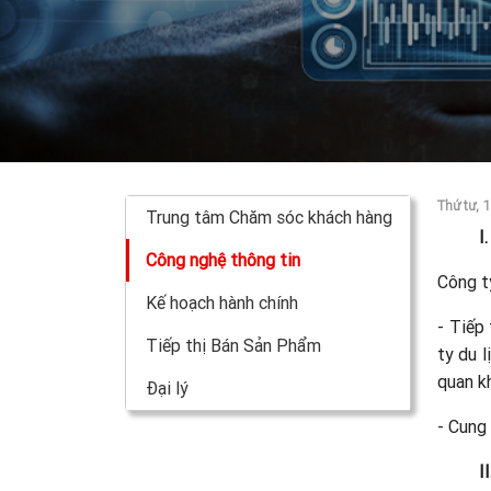
Thứ tư, 
Trung tâm Chăm sóc khách hàng
I
Công nghệ thông tin
Công ty
Kế hoạch hành chính
- Tiếp
Tiếp thị Bán Sản Phẩm
ty du l
quan k
Đại lý
- Cung 
I