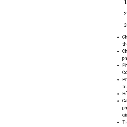
1
2
3
Ch
th
Ch
ph
Ph
Cô
Ph
tr
Hỗ
Cá
ph
gi
Ti