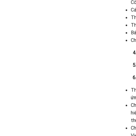
Cô
Cá
Th
Th
Bá
Ch
4
5
6
Th
ứn
Ch
hi
th
C
Vi