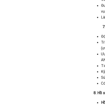
Đư
vụ
Là
7
Độ
Tr
(ư
Ưu
AN
Ti
Kỹ
Sứ
Có
8. Hồ s
Hồ