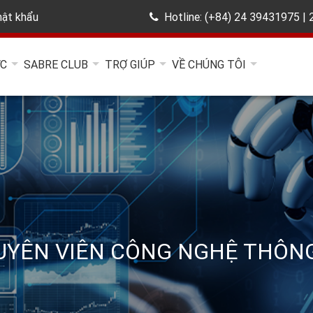
ật khẩu
Hotline: (+84) 24 39431975 |
ỨC
SABRE CLUB
TRỢ GIÚP
VỀ CHÚNG TÔI
HUYÊN VIÊN CÔNG NGHỆ THÔNG