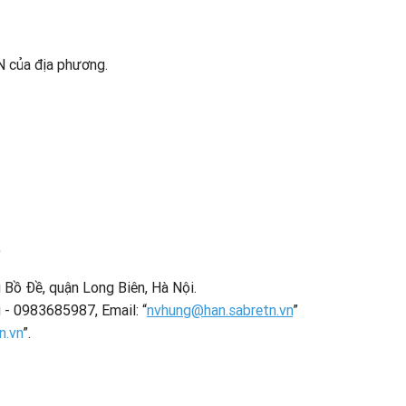
XN của địa phương.
)
Bồ Đề, quận Long Biên, Hà Nội.
 - 0983685987, Email: “
nvhung@han.sabretn.vn
”
n.vn
”.