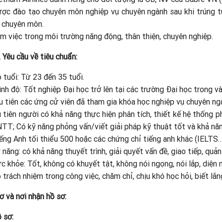
ợc đào tạo chuyên môn nghiệp vụ chuyên ngành sau khi trúng 
 chuyên môn.
m việc trong môi trường năng động, thân thiện, chuyên nghiệp.
. Yêu cầu về tiêu chuẩn:
 tuổi: Từ 23 đến 35 tuổi.
ình độ: Tốt nghiệp Đại học trở lên tại các trường Đại học trong
u tiên các ứng cử viên đã tham gia khóa học nghiệp vụ chuyên ng
 tiên người có khả năng thực hiện phân tích, thiết kế hệ thống 
TT; Có kỹ năng phỏng vấn/viết giải pháp kỹ thuật tốt và khả năn
ếng Anh tối thiểu 500 hoặc các chứng chỉ tiếng anh khác (IELTS…
 năng: có khả năng thuyết trình, giải quyết vấn đề, giao tiếp, quản
c khỏe: Tốt, không có khuyết tật, không nói ngọng, nói lắp, diện
 trách nhiệm trong công việc, chăm chỉ, chịu khó học hỏi, biết lắn
ơ và nơi nhận hồ sơ:
 sơ: