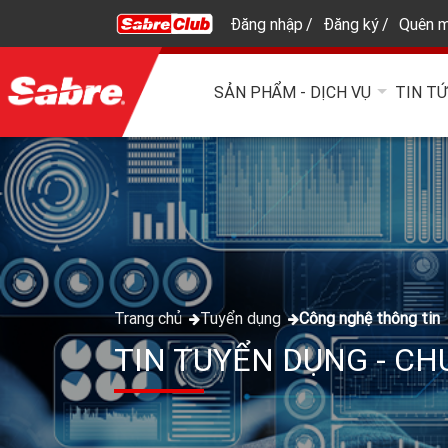
Đăng nhập
Đăng ký
Quên m
SẢN PHẨM - DỊCH VỤ
TIN T
Trang chủ
Tuyển dụng
Công nghệ thông tin
TIN TUYỂN DỤNG - C